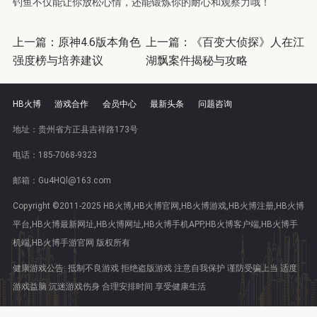
钓鱼不仅能让你放松心情，还能锻炼你的耐心和观察力哦！
上一篇：
原神4.6版本角色
上一篇：
《百变大侦探》人在江
强度榜与培养建议
湖飘案件揭秘与攻略
HB火博
游戏合作
会员中心
最新头条
问题咨询
地址：贵州省方正县吉祥路173号
电话：185-7068-9323
邮箱：Gu4HQl@163.com
Copyright ©2011-2025 HB火博,HB火博官网,HB火博游戏,HB火博注册,HB火博
平台,HB火博最新网址,HB火博网址,HB火博手机APP,HB火博客户端,HB火博手
机端,HB火博手游官网 版权所有
健康游戏公告: 抵制不良游戏 拒绝盗版游戏 注意自我保护 谨防受骗上当 适度
游戏益脑 沉迷游戏伤身 合理安排时间 享受健康生活