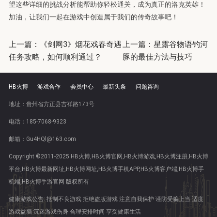
望这些详细的挑战分析能帮助你轻松通关，成为真正的洛克英雄！
加油，让我们一起在游戏中创造属于我们的传奇故事吧！
上一篇：
《剑网3》烟花戏春奇遇
上一篇：
星露谷物语钓河
任务攻略，如何顺利通过？
豚的最佳方法与技巧
HB火博
游戏合作
会员中心
最新头条
问题咨询
地址：贵州省方正县吉祥路173号
电话：185-7068-9323
邮箱：Gu4HQl@163.com
Copyright ©2011-2025 HB火博,HB火博官网,HB火博游戏,HB火博注册,HB火博
平台,HB火博最新网址,HB火博网址,HB火博手机APP,HB火博客户端,HB火博手
机端,HB火博手游官网 版权所有
健康游戏公告: 抵制不良游戏 拒绝盗版游戏 注意自我保护 谨防受骗上当 适度
游戏益脑 沉迷游戏伤身 合理安排时间 享受健康生活