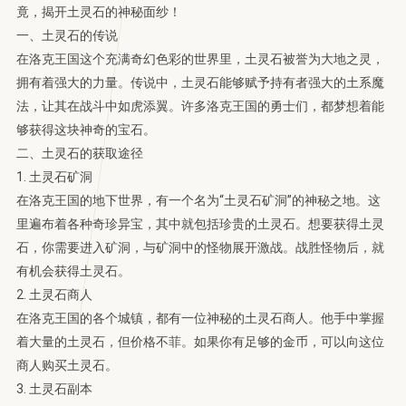
竟，揭开土灵石的神秘面纱！
一、土灵石的传说
在洛克王国这个充满奇幻色彩的世界里，土灵石被誉为大地之灵，
拥有着强大的力量。传说中，土灵石能够赋予持有者强大的土系魔
法，让其在战斗中如虎添翼。许多洛克王国的勇士们，都梦想着能
够获得这块神奇的宝石。
二、土灵石的获取途径
1. 土灵石矿洞
在洛克王国的地下世界，有一个名为“土灵石矿洞”的神秘之地。这
里遍布着各种奇珍异宝，其中就包括珍贵的土灵石。想要获得土灵
石，你需要进入矿洞，与矿洞中的怪物展开激战。战胜怪物后，就
有机会获得土灵石。
2. 土灵石商人
在洛克王国的各个城镇，都有一位神秘的土灵石商人。他手中掌握
着大量的土灵石，但价格不菲。如果你有足够的金币，可以向这位
商人购买土灵石。
3. 土灵石副本