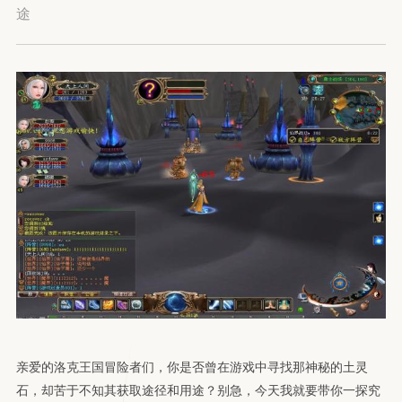
途
亲爱的洛克王国冒险者们，你是否曾在游戏中寻找那神秘的土灵
石，却苦于不知其获取途径和用途？别急，今天我就要带你一探究