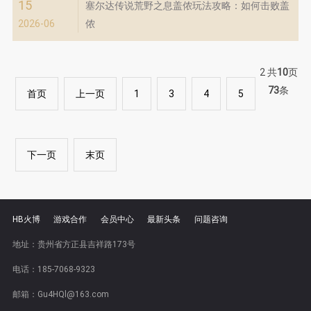
15
塞尔达传说荒野之息盖侬玩法攻略：如何击败盖
2026-06
侬
2
共
10
页
73
条
首页
上一页
1
3
4
5
下一页
末页
HB火博
游戏合作
会员中心
最新头条
问题咨询
地址：贵州省方正县吉祥路173号
电话：185-7068-9323
邮箱：Gu4HQl@163.com